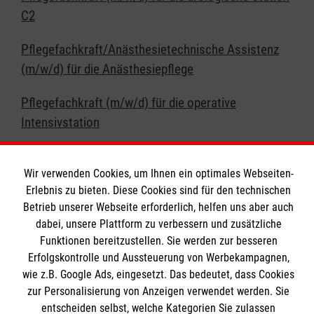
C2
Pflegefachkraft/Anästhesietechnische Assistenz
(m/w/d) für die Anästhesiepflege
Pflegefachkraft (m/w/d) für die operative
Intensivstation
Wir verwenden Cookies, um Ihnen ein optimales Webseiten-
Verwaltung
Erlebnis zu bieten. Diese Cookies sind für den technischen
Betrieb unserer Webseite erforderlich, helfen uns aber auch
Kodierfachkraft (m/w/d) für das Medizincontrolling
dabei, unsere Plattform zu verbessern und zusätzliche
Funktionen bereitzustellen. Sie werden zur besseren
Erfolgskontrolle und Aussteuerung von Werbekampagnen,
wie z.B. Google Ads, eingesetzt. Das bedeutet, dass Cookies
MFA
zur Personalisierung von Anzeigen verwendet werden. Sie
entscheiden selbst, welche Kategorien Sie zulassen
Medizinische Fachangestellte (m/w/d) als