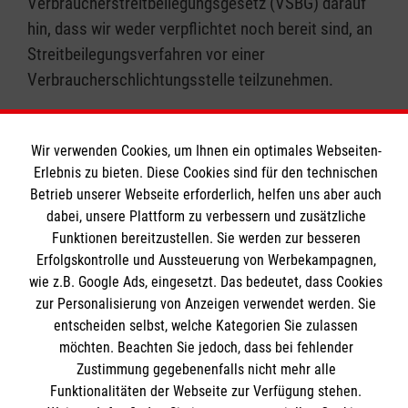
Verbraucherstreitbeilegungsgesetz (VSBG) darauf
hin, dass wir weder verpflichtet noch bereit sind, an
Streitbeilegungsverfahren vor einer
Verbraucherschlichtungsstelle teilzunehmen.
Nachweis Fotos
Bewegtbild, Franziska Mumm, Michael Staudt
Wir verwenden Cookies, um Ihnen ein optimales Webseiten-
("Facharzt"), Christina Kloodt / Uni Kiel
Erlebnis zu bieten. Diese Cookies sind für den technischen
Betrieb unserer Webseite erforderlich, helfen uns aber auch
("Deutschland-Stipendium), Dirk Moll (Vereinbarkeit
dabei, unsere Plattform zu verbessern und zusätzliche
von Familie & Beruf), ©AndreyPopov/Fotolia ("Über
Funktionen bereitzustellen. Sie werden zur besseren
uns"), ©microgen/123rf.com
Erfolgskontrolle und Aussteuerung von Werbekampagnen,
("Mitarbeiterbenefits"), ©Andrei
wie z.B. Google Ads, eingesetzt. Das bedeutet, dass Cookies
Krauchuk/123rf.com ("OTA"), ©obencem/123rf.com
zur Personalisierung von Anzeigen verwendet werden. Sie
("Ausbildung
entscheiden selbst, welche Kategorien Sie zulassen
möchten. Beachten Sie jedoch, dass bei fehlender
Pflegehelfer"), ©pressmaster/AdobeStock ("Jobs")
Zustimmung gegebenenfalls nicht mehr alle
Funktionalitäten der Webseite zur Verfügung stehen.