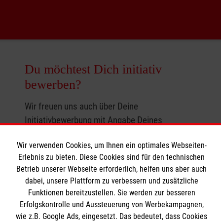
Du möchtest Dich initiativ
bewerben?
Wir freuen uns auch über Deine
Initiativbewerbung mit Angabe Deines
Berufswunsches. Bitte nutze dafür
Wir verwenden Cookies, um Ihnen ein optimales Webseiten-
unser
Bewerbungsformular
.
Erlebnis zu bieten. Diese Cookies sind für den technischen
Betrieb unserer Webseite erforderlich, helfen uns aber auch
Malteser Norddeutschland gGmbH
dabei, unsere Plattform zu verbessern und zusätzliche
Personalabteilung
Funktionen bereitzustellen. Sie werden zur besseren
Waldstraße 17
Erfolgskontrolle und Aussteuerung von Werbekampagnen,
24939 Flensburg
wie z.B. Google Ads, eingesetzt. Das bedeutet, dass Cookies